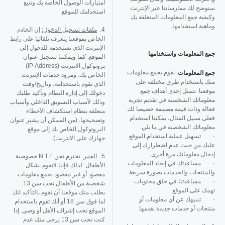
امتيازات الوصول الخاصة بك وتتبع
سنوضح لك ممارساتنا عبر الإنترنت
استخدامك للموقع.
وكيفية جمع المعلومات المتعلقة بك
وماهية استخدامها.
4.
ملفات تسجيل الدخول:
إن الخادم
الخاص بموقعنا يتعرف تلقائيا على رابط
الإنترنت الذي تستخدمه للدخول إلى
جمع المعلومات واستخدامها
الموقع. كما ويمكننا تسجيل عنوان
بروتوكول الانترنت (IP Address)
:
نقوم بجمع معلومات
جمع المعلومات
الخاص بك، ومزود خدمات الإنترنت
منك باستخدام طرق مختلفة على
الذي تقوم باستخدامه، وتاريخ/وقت
موقعنا. تتمثل إحدى أهداف جمع
دخولك إلى إدارة النظام وتأكيد طلبك
معلوماتك الشخصية في تقديم تجربة
وذلك لأسباب التسويق الداخلي وأسباب
فعالة وذات قيمة مصممة خصيصا لك.
متعلقة بنظام استكشاف الأخطاء
فعلى سبيل المثال، يمكننا استخدام
وتصحيحها. (من الممكن أن يشير عنوان
معلوماتك الشخصية في ما يلي:
البروتوكول الخاص بك إلى موقع
· تسهيل عملية استخدام الموقع
جهازك على الانترنت).
عليك من حيث عدم اضطرارك إلى
إدخال معلوماتك مرة أخرى.
5.
العمر:
نحترم نحن N.T.F خصوصية
· مساعدتك في إيجاد المعلومات
الأطفال. لذلك فإننا لانقوم بشكل
والمنتجات والخدمات بصورة سريعة.
مقصود أو غير مقصود بجمع معلومات
· مساعدتنا في خلق محتويات
شخصية من الأطفال تحت سن 13.
تهمك على الموقع.
يطلب منك موقعنا أن تقوم بالتأكيد انك
· تنبيهك عن أي معلومات أو
اما فوق سن 18 أو أنك تقوم باستخدام
منتجات أو خدمات جديدة نقدمها.
الموقع تحت إشراف الأهل أو وصي. إذا
كنت تحت سن 13 يرجى منك عدم