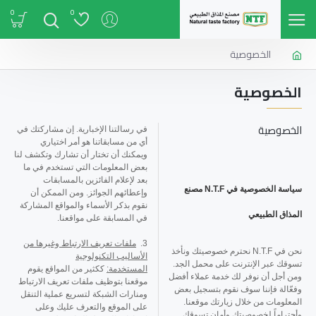
0
0
الخصوصية
الخصوصية
الخصوصية
في رسالتنا الإخبارية. إن مشاركتك في
أي من مسابقاتنا هو أمر اختياري
ويمكنك أن تختار أن تشارك وتكشف لنا
بعض المعلومات التي تستخدم في ما
بعد لإعلام الفائزين بالمسابقات
سياسة الخصوصية في N.T.F مصنع
وإعطائهم الجوائز. ومن الممكن أن
نقوم بذكر الأسماء والمواقع المشاركة
المذاق الطبيعي
في المسابقة على مواقعنا.
3.
ملفات تعريف الارتباط وغيرها من
نحن في N.T.F نحترم خصوصيتك ونأخذ
الأساليب التكنولوجية
تسوقك عبر الإنترنت على محمل الجد.
المستخدمة:
ككثير من المواقع يقوم
ومن أجل أن نوفر لك خدمة عملاء أفضل
موقعنا بتوظيف ملفات تعريف الارتباط
وفعّالة فإننا سوف نقوم بتسجيل بعض
ومنارات الشبكة لتسريع عملية التنقل
المعلومات من خلال زيارتك موقعنا.
على الموقع والتعرف عليك وعلى
وأحتراماً لخصوصيتك وأمان تسوقك