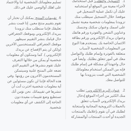
1.
التسجيل والطلب:
قبل استخدامك
تسليم معلوماتك الشخصية لنا والاعتماد
لأجزاء معينة من الموقع أو استخدامه
على اهلك أوالوصي عليك في ذلك.
عليك أن تكمل عملية التسجيل في
موقعنا. خلال التسجيل سيطلب منك
6.
تقييمات المنتج:
يمكنك أن تختار أن
تزويدنا بمعلومات شخصية معينة تشمل
تقوم بتقييم منتج معين. إذا قمت بنشر
على اسمك وعنوان سكنك وجنسك
تعليقك فإننا سنطلب منك تزويدنا
وعناوين الشحن والفوترة ورقم هاتفك
ببريدك الإلكتروني وموقعك الجغرافي.
وعنوان بريدك الإلكتروني ورقم بطاقة
حال قيامك بنشر التقييم سيظهر
الائتمان الخاصة بك. يستخدم هذا النوع
موقعك الجغرافي للمستخدمين الآخرين
من المعلومات الشخصية لأسباب
(ولكن لن يتم الإفصاح عن بريدك
متعلقة بالفوترة وإتمام طلبك والتواصل
الإلكتروني ). كما وستكون أي معلومات
معك في أمور تتعلق بطلبك. وايضاً في
شخصية أو يمكن من خلالها التعرف
حال واجهتنا أي مشكلة في إتمام طلبك
عليك تقوم بنشرها في التقييم الذي
فإنه من الممكن استخدام معلوماتك
تضعه على المنتج علنية وسيتمكن
الشخصية التي قمت بتزويدنا بها
المستخدمون الآخرون من رؤيتها. وفي
للتواصل معك.
هذه الحالة فإننا لن نكون مسئولين عن
أية معلومات شخصية اخترت أنت أن
2.
عنوان البريد الإلكتروني:
تطلب
تنشرها في تقييماتك. نحن نؤمن أنك
منك الكثير من أجزاء الموقع إدخال
تستطيع وضع تقييمات مفيدة دون
بريدك الإلكتروني لأسباب تتعلق
الحاجة إلى الكشف عن أي معلومات
بالحملات الترويجية المجانية واستجابة
شخصية.
لطلبك في أن نقوم بإعلامك بالمنتجات
الجديدة أو أحدث المنتجات أوالمشاركة